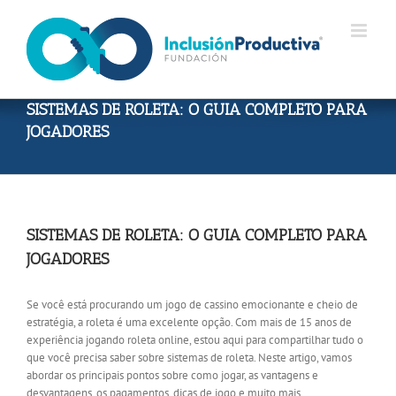
Skip
to
content
SISTEMAS DE ROLETA: O GUIA COMPLETO PARA
JOGADORES
SISTEMAS DE ROLETA: O GUIA COMPLETO PARA
JOGADORES
Se você está procurando um jogo de cassino emocionante e cheio de
estratégia, a roleta é uma excelente opção. Com mais de 15 anos de
experiência jogando roleta online, estou aqui para compartilhar tudo o
que você precisa saber sobre sistemas de roleta. Neste artigo, vamos
abordar os principais pontos sobre como jogar, as vantagens e
desvantagens,
os pagamentos, dicas de jogo e muito mais.