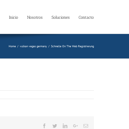
Inicio
Nosotros
Soluciones
Contacto
Home
/
vulkan vegas germany
/
Schnelle On The Web Registrierung
Facebook
Twitter
LinkedIn
Google+
Email