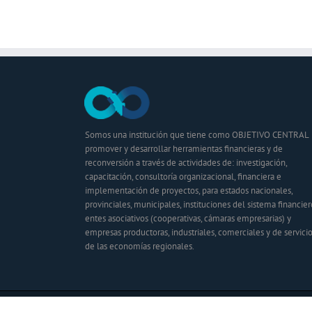
Somos una institución que tiene como OBJETIVO CENTRAL
promover y desarrollar herramientas financieras y de
reconversión a través de actividades de: investigación,
capacitación, consultoría organizacional, financiera e
implementación de proyectos, para estados nacionales,
provinciales, municipales, instituciones del sistema financier
entes asociativos (cooperativas, cámaras empresarias) y
empresas productoras, industriales, comerciales y de servici
de las economías regionales.
Inclusión Productiva - Fundación | Todos los derechos reservados