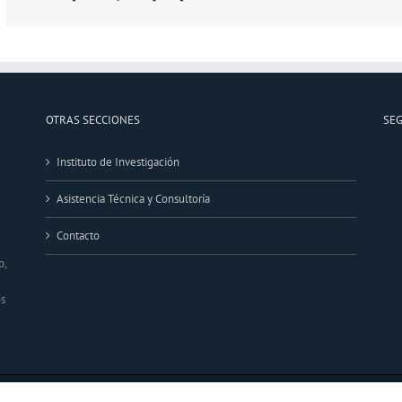
OTRAS SECCIONES
SE
Instituto de Investigación
Asistencia Técnica y Consultoría
Contacto
o,
os
 | Desarrollado por
BE3GROUP