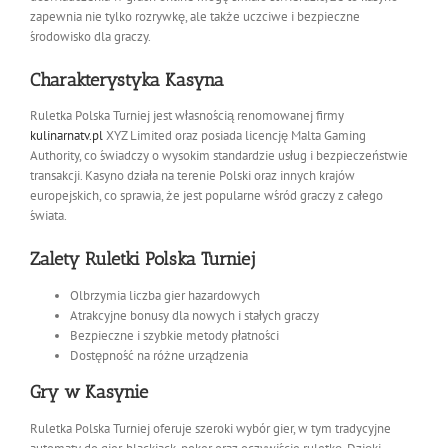
zapewnia nie tylko rozrywkę, ale także uczciwe i bezpieczne
środowisko dla graczy.
Charakterystyka Kasyna
Ruletka Polska Turniej jest własnością renomowanej firmy
kulinarnatv.pl
XYZ Limited oraz posiada licencję Malta Gaming
Authority, co świadczy o wysokim standardzie usług i bezpieczeństwie
transakcji. Kasyno działa na terenie Polski oraz innych krajów
europejskich, co sprawia, że jest popularne wśród graczy z całego
świata.
Zalety Ruletki Polska Turniej
Olbrzymia liczba gier hazardowych
Atrakcyjne bonusy dla nowych i stałych graczy
Bezpieczne i szybkie metody płatności
Dostępność na różne urządzenia
Gry w Kasynie
Ruletka Polska Turniej oferuje szeroki wybór gier, w tym tradycyjne