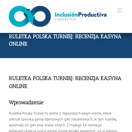
Skip
to
content
RULETKA POLSKA TURNIEJ: RECENZJA KASYNA
ONLINE
RULETKA POLSKA TURNIEJ: RECENZJA KASYNA
ONLINE
Wprowadzenie
Ruletka Polska Turniej to jedno z najlepszych kasyn online, które
oferuje szeroką gamę darmowych gier hazardowych, w tym ruletkę,
automaty do gier oraz wiele innych. Z mojego 14-letniego
doświadczenia w grach online mogę śmiało stwierdzić, że to kasyno