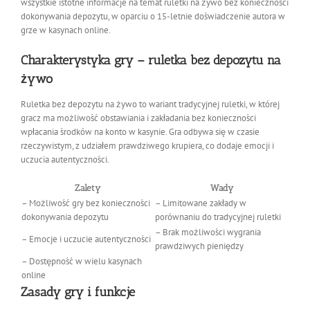
wszystkie istotne informacje na temat ruletki na żywo bez konieczności
dokonywania
depozytu, w oparciu o 15-letnie doświadczenie autora w
grze w kasynach online.
Charakterystyka gry – ruletka bez depozytu na
żywo
Ruletka bez depozytu na żywo to wariant tradycyjnej ruletki, w której
gracz ma możliwość obstawiania i zakładania bez konieczności
wpłacania środków na konto w kasynie. Gra odbywa się w czasie
rzeczywistym, z udziałem prawdziwego krupiera, co dodaje emocji i
uczucia autentyczności.
Zalety
Wady
– Możliwość gry bez konieczności
– Limitowane zakłady w
dokonywania depozytu
porównaniu do tradycyjnej ruletki
– Brak możliwości wygrania
– Emocje i uczucie autentyczności
prawdziwych pieniędzy
– Dostępność w wielu kasynach
online
Zasady gry i funkcje