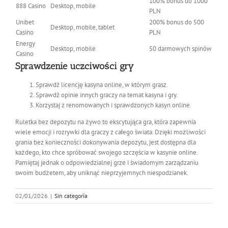
100% bonus do 1000
888 Casino
Desktop, mobile
PLN
Unibet
200% bonus do 500
Desktop, mobile, tablet
Casino
PLN
Energy
Desktop, mobile
50 darmowych spinów
Casino
Sprawdzenie uczciwości gry
Sprawdź licencję kasyna online, w którym grasz.
Sprawdź opinie innych graczy na temat kasyna i gry.
Korzystaj z renomowanych i sprawdzonych kasyn online.
Ruletka bez depozytu na żywo to ekscytująca gra, która zapewnia
wiele emocji i rozrywki dla graczy z całego świata. Dzięki możliwości
grania bez konieczności dokonywania depozytu, jest dostępna dla
każdego, kto chce spróbować swojego szczęścia w kasynie online.
Pamiętaj jednak o odpowiedzialnej grze i świadomym zarządzaniu
swoim budżetem, aby uniknąć nieprzyjemnych niespodzianek.
02/01/2026
|
Sin categoría