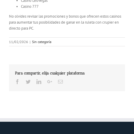
Casino LeoVegas
Casino 777
No olvides revisar las promociones y bonos que ofrecen estos casinos
para aumentar tus posibilidades de ganar en la ruleta con crupier en
directo para PC.
11/02/2026
|
Sin categoría
Para compartir, elija cualquier plataforma
Facebook
Twitter
LinkedIn
Google+
Email