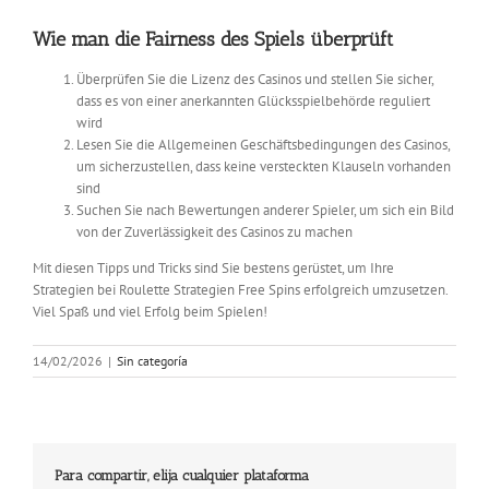
Wie man die Fairness des Spiels überprüft
Überprüfen Sie die Lizenz des Casinos und stellen Sie sicher,
dass es von einer anerkannten Glücksspielbehörde reguliert
wird
Lesen Sie die Allgemeinen Geschäftsbedingungen des Casinos,
um sicherzustellen, dass keine versteckten Klauseln vorhanden
sind
Suchen Sie nach Bewertungen anderer Spieler, um sich ein Bild
von der Zuverlässigkeit des Casinos zu machen
Mit diesen Tipps und Tricks sind Sie bestens gerüstet, um Ihre
Strategien bei Roulette Strategien Free Spins erfolgreich umzusetzen.
Viel Spaß und viel Erfolg beim Spielen!
14/02/2026
|
Sin categoría
Para compartir, elija cualquier plataforma