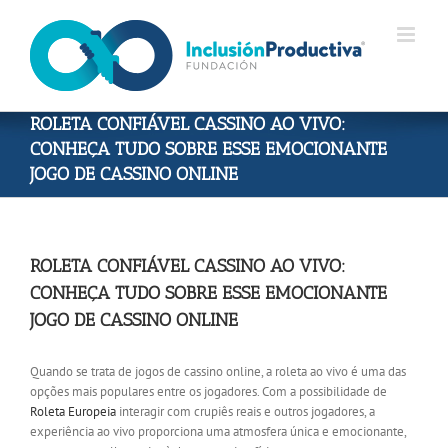
Skip
to
content
ROLETA CONFIÁVEL CASSINO AO VIVO:
CONHEÇA TUDO SOBRE ESSE EMOCIONANTE
JOGO DE CASSINO ONLINE
ROLETA CONFIÁVEL CASSINO AO VIVO:
CONHEÇA TUDO SOBRE ESSE EMOCIONANTE
JOGO DE CASSINO ONLINE
Quando se trata de jogos de cassino online, a roleta ao vivo é uma das
opções mais populares entre os jogadores. Com a possibilidade de
Roleta Europeia
interagir com crupiês reais e outros jogadores, a
experiência ao vivo proporciona uma atmosfera única e emocionante,