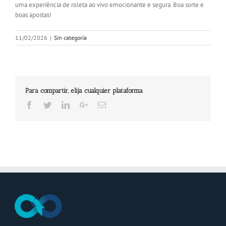
uma experiência de roleta ao vivo emocionante e segura. Boa sorte e
boas apostas!
11/02/2026
|
Sin categoría
Para compartir, elija cualquier plataforma
Facebook
Twitter
LinkedIn
Google+
Email