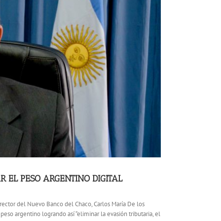
R EL PESO ARGENTINO DIGITAL
irector del Nuevo Banco del Chaco, Carlos María De los
eso argentino logrando así “eliminar la evasión tributaria, el