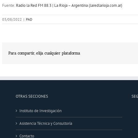
Fuente:
Radio la Red FM 88.3 | La Rioja – Argentina (laredlarioja.com.ar)
03/08/2022
|
PAD
Para compartir, elija cualquier plataforma
OTRAS SECCIONES
SE
Instituto de Investigación
Asistencia Técnica y Consultoría
Contacto