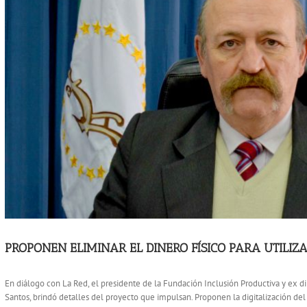
PROPONEN ELIMINAR EL DINERO FÍSICO PARA UTILIZA
En diálogo con La Red, el presidente de la Fundación Inclusión Productiva y ex d
Santos, brindó detalles del proyecto que impulsan. Proponen la digitalización del p