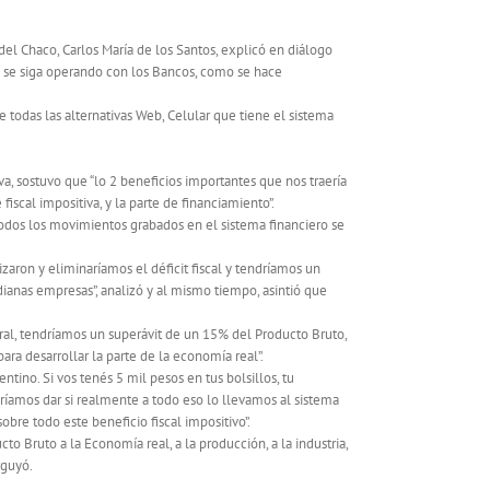
el Chaco, Carlos María de los Santos, explicó en diálogo
e se siga operando con los Bancos, como se hace
de todas las alternativas Web, Celular que tiene el sistema
a, sostuvo que “lo 2 beneficios importantes que nos traería
fiscal impositiva, y la parte de financiamiento”.
todos los movimientos grabados en el sistema financiero se
aron y eliminaríamos el déficit fiscal y tendríamos un
ianas empresas”, analizó y al mismo tiempo, asintió que
ral, tendríamos un superávit de un 15% del Producto Bruto,
ra desarrollar la parte de la economía real”.
ntino. Si vos tenés 5 mil pesos en tus bolsillos, tu
dríamos dar si realmente a todo eso lo llevamos al sistema
obre todo este beneficio fiscal impositivo”.
 Bruto a la Economía real, a la producción, a la industria,
rguyó.