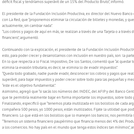
déficit fiscal y tendríamos superávit de un 15% del Producto Bruto”, informó.
El presidente de la Fundación Inclusión Productiva, ex director del Nuevo Banco d
con La Red, que “proponemos eliminar la circulación de billetes y monedas, y qu
actualmente, sin cambiar nada”.
“Los cobros y pagos de aquí en más, se realizan a través de una Tarjeta o a través 
financiero”, argumentó.
Continuando con la explicación, el presidente de la Fundación Inclusión Productiv
esto, para poder crecer y desarrollarnos con inclusión en nuestro país, son: la parte 
En lo que respecta a lo Fiscal Impositivo, De los Santos, comentó que “al quedar 
elimina la evasión tributaria, es decir, se elimina lo de evadir impuestos”.
“Queda todo grabado, nadie puede evadir, desconocer los cobros y pagos que realiz
superávit, para bajar impuestos y poder crecer sobre todo para las pequeñas y med
“este es el objetivo fundamental”.
Asimismo, agregó que “si sacás los números del INDEC, del AFIP y del Banco Cent
que te permitiría realmente bajar en forma importante los impuestos, sobre todo pa
Finalizando, especificó que “tenemos plata inutilizada en los bolsillos de cada arge
compañera 500 pesos, yo 1000 pesos, están inutilizados. Fijate la utilidad que po
financiero. Lo que está en los bolsillos que lo manejen los bancos; nos permitiría s
“Tenemos un sistema financiero paupérrimo que financia menos del 4% del Producto
a los comercios. No hay país en el mundo que tenga estos índices tan mínimos”, a