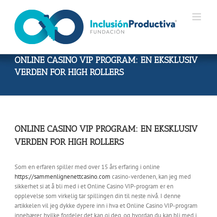
Skip
to
content
ONLINE CASINO VIP PROGRAM: EN EKSKLUSIV
VERDEN FOR HIGH ROLLERS
ONLINE CASINO VIP PROGRAM: EN EKSKLUSIV
VERDEN FOR HIGH ROLLERS
Som en erfaren spiller med over 15 års erfaring i online
https://sammenlignenettcasino.com
casino-verdenen, kan jeg med
sikkerhet si at å bli med i et Online Casino VIP-program er en
opplevelse som virkelig tar spillingen din til neste nivå. I denne
artikkelen vil jeg dykke dypere inn i hva et Online
Casino VIP-program
innebærer, hvilke fordeler det kan gi deg, og hvordan du kan bli med i