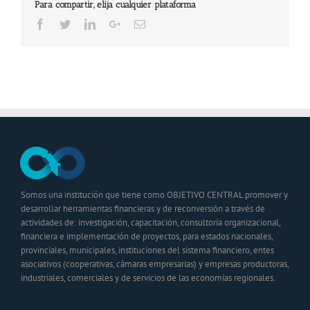
Para compartir, elija cualquier plataforma
Facebook
Twitter
LinkedIn
Google+
Email
Somos una institución que tiene como OBJETIVO CENTRAL promover y
desarrollar herramientas financieras y de reconversión a través de
actividades de: investigación, capacitación, consultoría organizacional,
financiera e implementación de proyectos, para estados nacionales,
provinciales, municipales, instituciones del sistema financiero, entes
asociativos (cooperativas, cámaras empresarias) y empresas productoras,
industriales, comerciales y de servicios de las economías regionales.