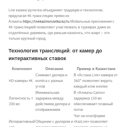
Live казино рулетка объединяет традиции и технологии,
предлагая 4K‑трансляцию прямо из
Алматы:
https://livekazinoruletka.kz/ru
.Мобильные приложения с
4K‑трансляцией позволяют участвовать в турнирах даже из
отдалённых деревень, где раньше казалось, что азарт – это
только крупный город.
Технология трансляций: от камер до
интерактивных ставок
Компонент
Описание
Пример в Казахстане
Снимают дилера и
В «Астана Live» камера от
HD‑камеры 4K
колёса с разных
360° позволяет видеть
углов
каждый клик кнопки
Минимальная
В «Алматы Casino»
Латентность <
задержка между
задержка 150 мс
200 мс
действием дилера и
обеспечивает плавный
отображением
поток
Чат на платформе
Интерактивный
Общение с дилером и
«KazLive» позволяет