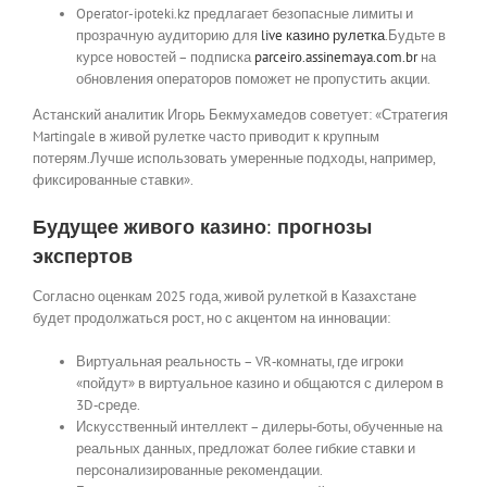
Operator-ipoteki.kz предлагает безопасные лимиты и
прозрачную аудиторию для
live казино рулетка
.Будьте в
курсе новостей – подписка
parceiro.assinemaya.com.br
на
обновления операторов поможет не пропустить акции.
Астанский аналитик Игорь Бекмухамедов советует: «Стратегия
Martingale в живой рулетке часто приводит к крупным
потерям.Лучше использовать умеренные подходы, например,
фиксированные ставки».
Будущее живого казино: прогнозы
экспертов
Согласно оценкам 2025 года, живой рулеткой в Казахстане
будет продолжаться рост, но с акцентом на инновации:
Виртуальная реальность – VR‑комнаты, где игроки
«пойдут» в виртуальное казино и общаются с дилером в
3D‑среде.
Искусственный интеллект – дилеры‑боты, обученные на
реальных данных, предложат более гибкие ставки и
персонализированные рекомендации.