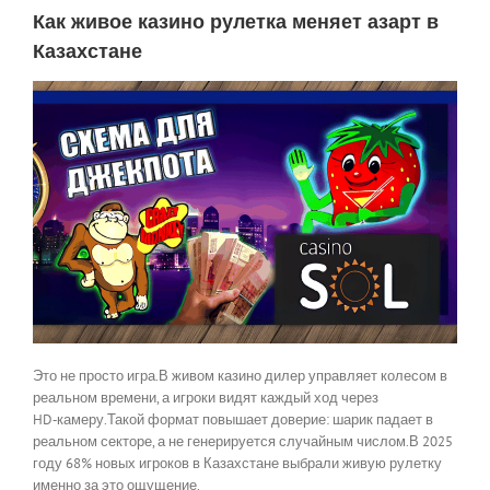
Как живое казино рулетка меняет азарт в
Казахстане
Это не просто игра.В живом казино дилер управляет колесом в
реальном времени, а игроки видят каждый ход через
HD‑камеру.Такой формат повышает доверие: шарик падает в
реальном секторе, а не генерируется случайным числом.В 2025
году 68% новых игроков в Казахстане выбрали живую рулетку
именно за это ощущение.