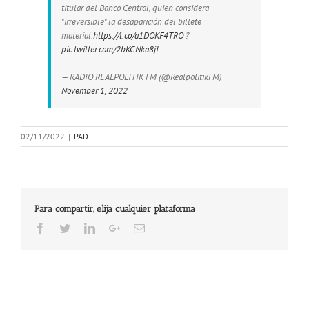
titular del Banco Central, quien considera
"irreversible" la desaparición del billete
material.
https://t.co/a1DOKF4TRO
?
pic.twitter.com/2bKGNka8jI
— RADIO REALPOLITIK FM (@RealpolitikFM)
November 1, 2022
02/11/2022
|
PAD
Para compartir, elija cualquier plataforma
Facebook
Twitter
LinkedIn
Google+
Email