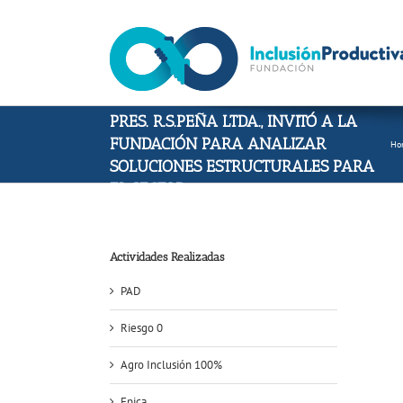
Skip
to
content
LA COOPERATIVA AGROPECUARIA DE
PRES. R.S.PEÑA LTDA., INVITÓ A LA
FUNDACIÓN PARA ANALIZAR
Ho
SOLUCIONES ESTRUCTURALES PARA
EL SECTOR.
Actividades Realizadas
PAD
Riesgo 0
Agro Inclusión 100%
Epica