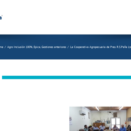
me
/
Agro Inclusión 100%
,
Epica
,
Gestiones anteriores
/
La Cooperativa Agropecuaria de Pres. R.S.Peña Ltda
View
Larger
Image