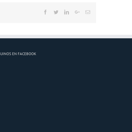
Facebook
Twitter
LinkedIn
Google+
Email
GUINOS EN FACEBOOK