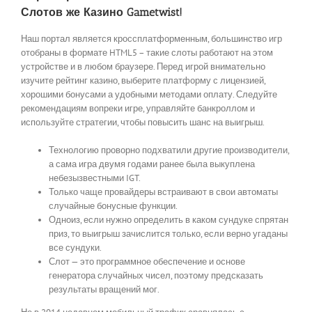
Слотов же Казино Gametwist!
Наш портал является кроссплатформенным, большинство игр
отобраны в формате HTML5 – такие слоты работают на этом
устройстве и в любом браузере. Перед игрой внимательно
изучите рейтинг казино, выберите платформу с лицензией,
хорошими бонусами а удобными методами оплату. Следуйте
рекомендациям вопреки игре, управляйте банкроллом и
используйте стратегии, чтобы повысить шанс на выигрыш.
Технологию проворно подхватили другие производители,
а сама игра двумя годами ранее была выкуплена
небезызвестными IGT.
Только чаще провайдеры встраивают в свои автоматы
случайные бонусные функции.
Одноиз, если нужно определить в каком сундуке спрятан
приз, то выигрыш зачислится только, если верно угаданы
все сундуки.
Слот — это программное обеспечение и основе
генератора случайных чисел, поэтому предсказать
результаты вращений мог.