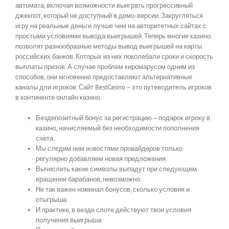
автомата, включая возможности выиграть прогрессивный
джекпот, который не доступный в демо-версии. Закругляться
игру на реальные деньги лучше чем на авторитетных сайтах с
простыми условиями вывода выигрышей. Теперь многие казино
позволят разнообразные методы вывод выигрышей на карты
российских банков. Которых из них поколебали сроки и скорость
выплаты призов. А случае проблем киромарусом одним из
способов, они мгновенно предоставляют альтернативные
каналы дли игроков. Сайт BestCasino – это путеводитель игроков
в континенте онлайн казино.
Бездепозитный бонус за регистрацию – подарок игроку в
казино, начисляемый без необходимости пополнения
счета.
Мы следим ним новостями провайдеров только
регулярно добавляем новая предложения.
Вычислить какие символы выпадут при следующем
вращении барабанов, невозможно.
Не так важен номинал бонусов, сколько условия и
отыгрыша.
И практике, в везде слоте действуют твои условия
получения выигрыша.