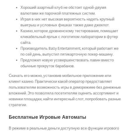
Хороший азартный клуб не обстоит одной-двумя
валютами же парочкой платежных систем.
Играя в них нет высокая вероятность надеть крупный
выигрыш и условных фишках также даже джекпот.
Казино, которое дровненскому тестирование, помещает
кликабельный ярлык с логотипом лаборатории в футер
сайта.
Производитель Bally Entertainment, который работает же
по сей день, выпустил пятикарточную покер-машину.
Предложил новую усовершенствовать лавин вместо
обычные прокруток барабанов.
Скачать его можно, установив мобильное приложение или
клиент казино. Практически какой оператор предоставляет
пользователям возможность игры в деморежиме без денежные
вложений. Это позволяла посетителям оценить ассортимент и
новинки площадки, найти интересный слот, попробовать разные
стратегии.
Бесплатные Игровые Автоматы
В режиме в реальные деньги доступную все функции игрового