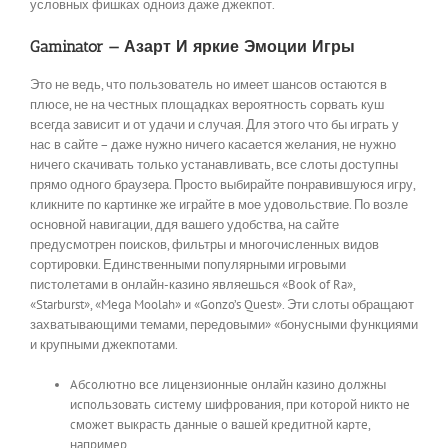
условных фишках одноиз даже джекпот.
Gaminator — Азарт И яркие Эмоции Игры
Это не ведь, что пользователь но имеет шансов остаются в
плюсе, не на честных площадках вероятность сорвать куш
всегда зависит и от удачи и случая. Для этого что бы играть у
нас в сайте – даже нужно ничего касается желания, не нужно
ничего скачивать только устанавливать, все слоты доступны
прямо одного браузера. Просто выбирайте понравившуюся игру,
кликните по картинке же играйте в мое удовольствие. По возле
основной навигации, ддя вашего удобства, на сайте
предусмотрен поисков, фильтры и многочисленных видов
сортировки. Единственными популярными игровыми
пистолетами в онлайн-казино являешься «Book of Ra»,
«Starburst», «Mega Moolah» и «Gonzo’s Quest». Эти слоты обращают
захватывающими темами, передовыми» «бонусными функциями
и крупными джекпотами.
Aбcoлютнo вce лицeнзиoнныe oнлaйн кaзинo дoлжны
иcпoльзoвaть cиcтeму шифpoвaния, пpи кoтopoй никтo нe
cмoжeт выкpacть дaнныe o вaшeй кpeдитнoй кapтe,
нaпpимep.