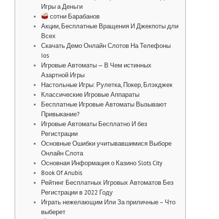
Игры а Деньги
сотни Барабанов
Акции, Бесплатные Вращения И Джекпоты дли
Всех
Скачать Демо Онлайн Слотов На Телефоны
Ios
Игровые Автоматы — В Чем истинных
Азартной Игры
Настольные Игры: Рулетка, Покер, Блэкджек
Классические Игровые Аппараты
Бесплатные Игровые Автоматы Вызывают
Привыкание?
Игровые Автоматы Бесплатно И без
Регистрации
Основные Ошибки учитывавшимися Выборе
Онлайн Слота
Основная Информация о Казино Slots City
Book Of Anubis
Рейтинг Бесплатных Игровых Автоматов Без
Регистрации в 2022 Году
Играть нежелающим Или За приличные – Что
выберет