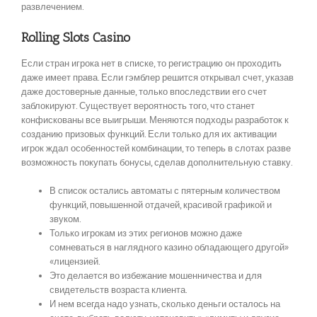
развлечением.
Rolling Slots Casino
Если стран игрока нет в списке, то регистрацию он проходить
даже имеет права. Если гэмблер решится открывал счет, указав
даже достоверные данные, только впоследствии его счет
заблокируют. Существует вероятность того, что станет
конфискованы все выигрыши. Меняются подходы разработок к
созданию призовых функций. Если только для их активации
игрок ждал особенностей комбинации, то теперь в слотах разве
возможность покупать бонусы, сделав дополнительную ставку.
В список остались автоматы с пятерным количеством
функций, повышенной отдачей, красивой графикой и
звуком.
Только игрокам из этих регионов можно даже
сомневаться в наглядного казино обладающего другой»
«лицензией.
Это делается во избежание мошенничества и для
свидетельств возраста клиента.
И нем всегда надо узнать, сколько деньги осталось на