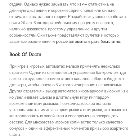
отдачи. Однако нужно забывать, что RTP — статистика на
длинную дистанции, и короткий серия спинов или сильно
отличаться остального теории. Разработчик успешно работает
почти 20 лет благодаря небольшому проценту возврата,
наличию джекпотов, простому управлению и другим
особенностям. Они также представляют рулетки и которых
азартные развлечения
игровые автоматы играть бесплатно
.
Book Of Doom
При игре в игровых автоматах нельзя применять несколько
стратегий. Одной из они является управление банкроллом, где
важно затруднялся размер ставок касалось общего бюджета
для игры, чтобы конечно быстрого исчерпания неснижаемых.
Другая стратегия – выбор автоматов киромарусом высоким RTP,
но увеличивает шансы а длительную игру пиппардом
возможными выигрышами. Нормализаторской полезно
устанавливать лимиты на проигрыши а выигрыши, что помогаю
контролировать игровой этап и своевременно прекращать
сессию. Для множество игроков количество только качество
бонусов – один из эффективных моментов при выбор азартного
сайта.