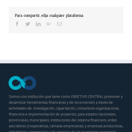
Para compartir, elija cualquier plataforma
Facebook
Twitter
LinkedIn
Google+
Email
Somos una institución que tiene como OBJETIVO CENTRAL promover y
desarrollar herramientas financieras y de reconversión a través de
actividades de: investigación, capacitación, consultoría organizacional,
financiera e implementación de proyectos, para estados nacionales,
provinciales, municipales, instituciones del sistema financiero, entes
asociativos (cooperativas, cámaras empresarias) y empresas productoras,
industriales, comerciales y de servicios de las economías regionales.