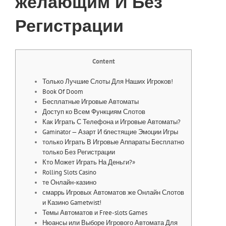
желающим И Без
Регистрации
Content
Только Лучшие Слоты Для Наших Игроков!
Book Of Doom
Бесплатные Игровые Автоматы
Доступ ко Всем Функциям Слотов
Как Играть С Телефона и Игровые Автоматы?
Gaminator — Азарт И блестящие Эмоции Игры
только Играть В Игровые Аппараты Бесплатно
только Без Регистрации
Кто Может Играть На Деньги?»
Rolling Slots Casino
те Онлайн-казино
смаррь Игровых Автоматов же Онлайн Слотов
и Казино Gametwist!
Темы Автоматов и Free-slots Games
Нюансы или Выборе Игрового Автомата Для