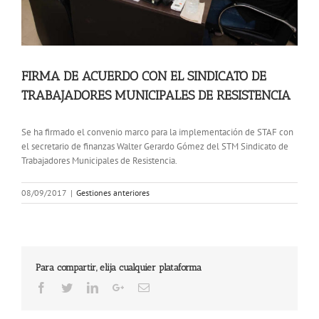
FIRMA DE ACUERDO CON EL SINDICATO DE
TRABAJADORES MUNICIPALES DE RESISTENCIA
Se ha firmado el convenio marco para la implementación de STAF con
el secretario de finanzas Walter Gerardo Gómez del STM Sindicato de
Trabajadores Municipales de Resistencia.
08/09/2017
|
Gestiones anteriores
Para compartir, elija cualquier plataforma
Facebook
Twitter
LinkedIn
Google+
Email