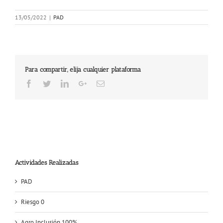
13/05/2022
|
PAD
Para compartir, elija cualquier plataforma
Facebook
Twitter
LinkedIn
Google+
Email
Actividades Realizadas
PAD
Riesgo 0
Agro Inclusión 100%