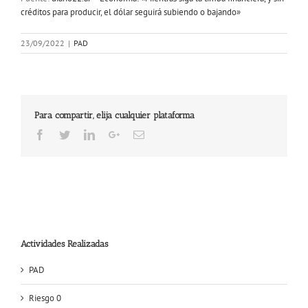
créditos para producir, el dólar seguirá subiendo o bajando»
23/09/2022
|
PAD
Para compartir, elija cualquier plataforma
Facebook
Twitter
LinkedIn
Google+
Email
Actividades Realizadas
PAD
Riesgo 0