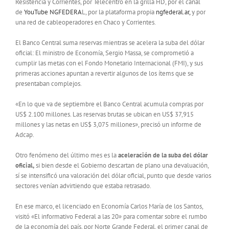
Resistencia y Corrientes, por Telecentro en la grilla HD, por el canal
de
YouTube NGFEDERA
L, por la plataforma propia
ngfederal.ar,
y por
una red de cableoperadores en Chaco y Corrientes.
El Banco Central suma reservas mientras se acelera la suba del dólar
oficial: El ministro de Economía, Sergio Massa, se comprometió a
cumplir las metas con el Fondo Monetario Internacional (FMI), y sus
primeras acciones apuntan a revertir algunos de los ítems que se
presentaban complejos.
«En lo que va de septiembre el Banco Central acumula compras por
US$ 2.100 millones. Las reservas brutas se ubican en US$ 37,915
millones y las netas en US$ 3,075 millones», precisó un informe de
Adcap.
Otro fenómeno del último mes es la
aceleración de la suba del dólar
oficial,
si bien desde el Gobierno descartan de plano una devaluación,
sí se intensificó una valoración del dólar oficial, punto que desde varios
sectores venían advirtiendo que estaba retrasado.
En ese marco, el licenciado en Economía Carlos María de los Santos,
visitó «El informativo Federal a las 20» para comentar sobre el rumbo
de la economía del país, por Norte Grande Federal, el primer canal de