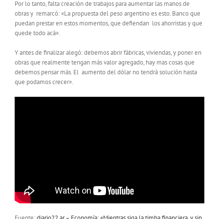
Por lo tanto, falta creación de trabajos para aumentar las manos de
obras y remarcó: «La propuesta del peso argentino es esto. Banco que
puedan prestar en estos momentos, que defiendan los ahorristas y que
quede todo acá».
Y antes de finalizar alegó: debemos abrir fábricas, viviendas, y poner en
obras que realmente tengan más valor agregado, hay mas cosas que
debemos pensar más. El aumento del dólar no tendrá solución hasta
que podamos crecer».
Fuente:
diario22.ar – Economía: «Mientras siga la timba financiera, y sin