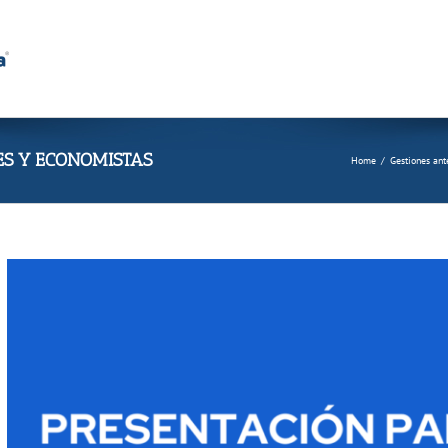
S Y ECONOMISTAS
Home
/
Gestiones ant
View
Larger
Image