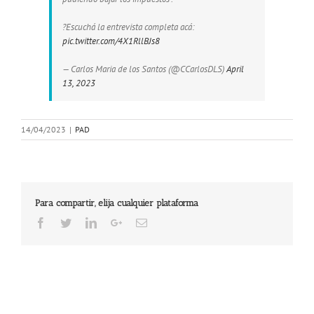
?Escuchá la entrevista completa acá:
pic.twitter.com/4X1RllBJs8
— Carlos Maria de los Santos (@CCarlosDLS)
April
13, 2023
14/04/2023
|
PAD
Para compartir, elija cualquier plataforma
Facebook
Twitter
LinkedIn
Google+
Email