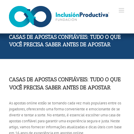
Skip
to
content
CASAS DE APOSTAS CONFIÁVEIS: TUDO O QUE
VOCÊ PRECISA SABER ANTES DE APOSTAR
CASAS DE APOSTAS CONFIÁVEIS: TUDO O QUE
VOCÊ PRECISA SABER ANTES DE APOSTAR
As apostas online estão se tornando cada vez mais populares entre os
jogadores, oferecendo uma forma conveniente e emocionante de se
divertir e tentar a sorte. No entanto, é essencial escolher uma casa de
apostas confiável para garantir uma experiência segura e justa. Neste
artigo, vamos fornecer informações atualizadas e dicas úteis com base
em
16 anos de experiência em apostas online.