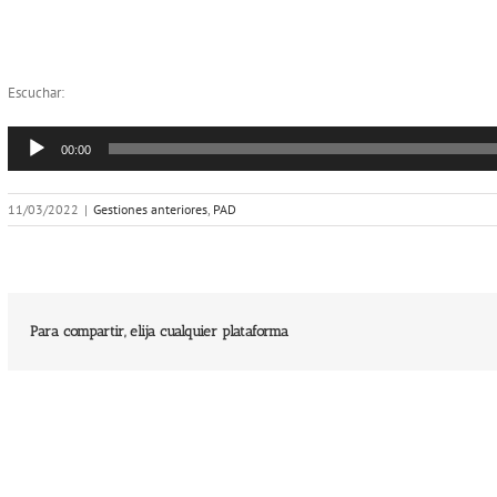
Escuchar:
Reproductor
00:00
de
audio
11/03/2022
|
Gestiones anteriores
,
PAD
Para compartir, elija cualquier plataforma