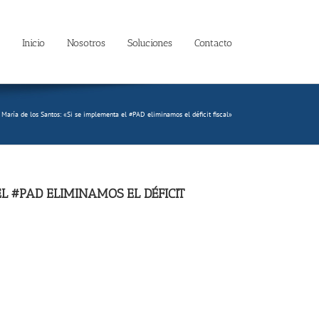
Inicio
Nosotros
Soluciones
Contacto
 María de los Santos: «Si se implementa el #PAD eliminamos el déficit fiscal»
L #PAD ELIMINAMOS EL DÉFICIT