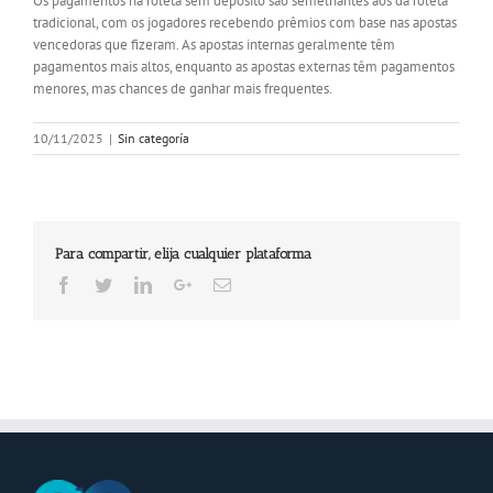
Os pagamentos na roleta sem depósito são semelhantes aos da roleta
tradicional, com os jogadores recebendo prêmios com base nas apostas
vencedoras que fizeram. As apostas internas geralmente têm
pagamentos mais altos, enquanto as apostas externas têm pagamentos
menores, mas chances de ganhar mais frequentes.
10/11/2025
|
Sin categoría
Para compartir, elija cualquier plataforma
Facebook
Twitter
LinkedIn
Google+
Email