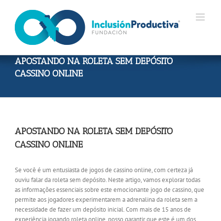
Skip
to
content
APOSTANDO NA ROLETA SEM DEPÓSITO
CASSINO ONLINE
APOSTANDO NA ROLETA SEM DEPÓSITO
CASSINO ONLINE
Se você é um entusiasta de jogos de cassino online, com certeza já
ouviu falar da roleta sem depósito. Neste artigo, vamos explorar todas
as informações essenciais sobre este emocionante jogo de cassino, que
permite aos jogadores experimentarem a adrenalina da roleta sem a
necessidade de fazer um depósito inicial. Com mais de 15 anos de
experiência
jogando roleta online, posso garantir que este é um dos