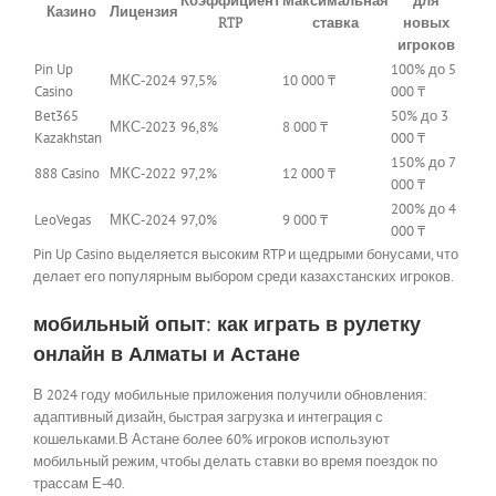
Коэффициент
Максимальная
для
Казино
Лицензия
RTP
ставка
новых
игроков
Pin Up
100% до 5
МКС‑2024
97,5%
10 000 ₸
Casino
000 ₸
Bet365
50% до 3
МКС‑2023
96,8%
8 000 ₸
Kazakhstan
000 ₸
150% до 7
888 Casino
МКС‑2022
97,2%
12 000 ₸
000 ₸
200% до 4
LeoVegas
МКС‑2024
97,0%
9 000 ₸
000 ₸
Pin Up Casino выделяется высоким RTP и щедрыми бонусами, что
делает его популярным выбором среди казахстанских игроков.
мобильный опыт: как играть в рулетку
онлайн в Алматы и Астане
В 2024 году мобильные приложения получили обновления:
адаптивный дизайн, быстрая загрузка и интеграция с
кошельками.В Астане более 60% игроков используют
мобильный режим, чтобы делать ставки во время поездок по
трассам Е‑40.