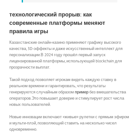
технологический прорыв: как
современные платформы меняют
правила игры
Казахстанские онлайн‑казино применяют графику высокого
качества, 3D‑эффекты и даже искусственный интеллект для
персонализации.В 2024 году прошёл первый запуск
лицензированной платформы, использующей blockchain для
прозрачности выплат.
Такой подход позволяет игрокам видеть каждую ставку в
реальном времени и гарантировать, что результаты
генерируются случайным образом
пример
без вмешательства
операторов.Это повышает доверие и стимулирует рост числа
новых пользователей.
Новые инновации включают «живые» рулетки с прямым эфиром
и мульти‑плэй, позволяющий ставить на несколько чисел
одновременно.