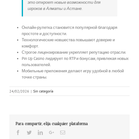
это откроет новые возможности для
игроков в Алматы и Астане.
Онлайн‑рулетка становится популярной благодаря
простоте и доступности.
Технологические новшества повышают доверие и
комфорт.
Строгое лицензирование укрепляет репутацию отрасли.
Pin Up Casino лидирует по RTP и бонусам, привлекая новых
пользователей.
Мобильные приложения делают игру удобной в любой
точке страны.
24/02/2026
|
Sin categoría
Para compartir, elija cualquier plataforma
Facebook
Twitter
LinkedIn
Google+
Email