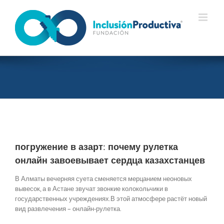
Skip
to
content
погружение в азарт: почему рулетка
онлайн завоевывает сердца казахстанцев
В Алматы вечерняя суета сменяется мерцанием неоновых
вывесок, а в Астане звучат звонкие колокольчики в
государственных учреждениях.В этой атмосфере растёт новый
вид развлечения – онлайн‑рулетка.