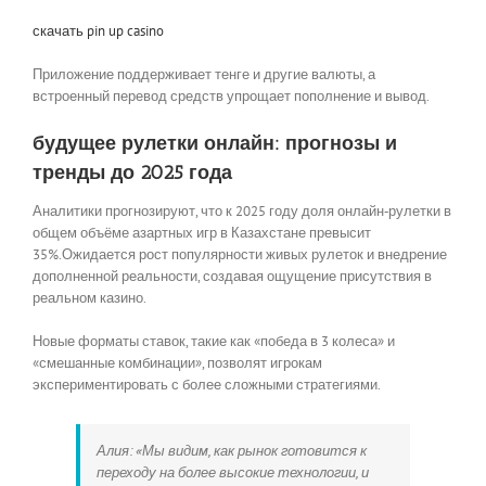
скачать pin up casino
Приложение поддерживает тенге и другие валюты, а
встроенный перевод средств упрощает пополнение и вывод.
будущее рулетки онлайн: прогнозы и
тренды до 2025 года
Аналитики прогнозируют, что к 2025 году доля онлайн‑рулетки в
общем объёме азартных игр в Казахстане превысит
35%.Ожидается рост популярности живых рулеток и внедрение
дополненной реальности, создавая ощущение присутствия в
реальном казино.
Новые форматы ставок, такие как «победа в 3 колеса» и
«смешанные комбинации», позволят игрокам
экспериментировать с более сложными стратегиями.
Алия: «Мы видим, как рынок готовится к
переходу на более высокие технологии, и