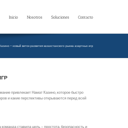
Inicio
Nosotros
Soluciones
Contacto
Казино – новый виток развития казахстанского рынка азартных игр
ИГР
мание привлекает Намат Казино, которое быстро
оров и какие перспективы открываются перед всей
а команда ставила цель – простота, безопасность и