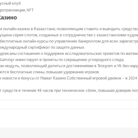
усный клуб
ротранзакции, NFT
Казино
 онлайн‑казино в Казахстане, позволяющим ставить и выводить средства в
пущена серия слотов, созданных в сотрудничестве с казахстанскими худо
 бесплатные онлайн‑курсы по управлению банкроллом для всех зарегист
международный сертификат по защите данных.
одписаны соглашения о поддержке исследовательских проектов по матема
 Gaming» инвестирует в проекты по сокращению углеродного следа.
ован модуль, позволяющий делиться достижениями в Telegram и VK без на
ются бесплатные спины, повышая удержание игроков.
ие новости и бонусы от Намат Казино.Собственный игровой движок – в 20
ат средств в течение 48 часов при технических сбоях, повышая доверие по