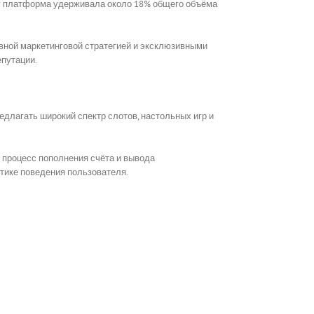
ду платформа удерживала около 18% общего объёма
сивной маркетинговой стратегией и эксклюзивными
епутации.
редлагать широкий спектр слотов, настольных игр и
 процесс пополнения счёта и вывода
тике поведения пользователя.