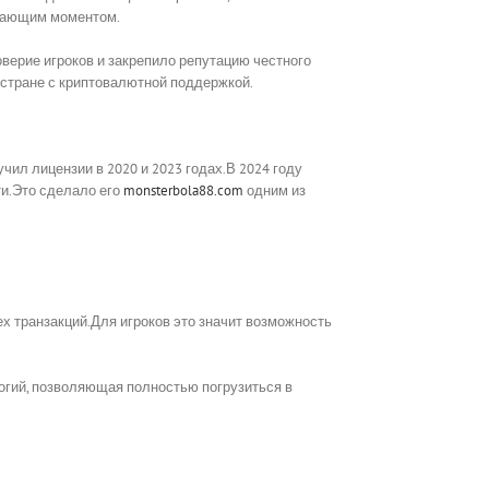
ешающим моментом.
верие игроков и закрепило репутацию честного
в стране с криптовалютной поддержкой.
чил лицензии в 2020 и 2023 годах.В 2024 году
и.Это сделало его
monsterbola88.com
одним из
х транзакций.Для игроков это значит возможность
огий, позволяющая полностью погрузиться в