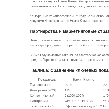
С момента запуска Намат Казино быстро завоевал з
онлайн‑гейминга в Казахстане, став одним из пяти кр
Конкуренция усиливается: в 2024 году на рынок вошли
бонусами.Несмотря на это, Намат Казино сохраняет 
Партнёрства и маркетинговые стра
Немат Казино активно строит отношения с крупными по
живых дилеров, удовлетворяя потребности самых раз
В 2023 году компания заключила стратегическое сог
средств.Партнёрства также включают программы лоя
Таблица: Сравнение ключевых показа
Показатель
Намат Казино
Год основания
2019
202
Доля рынка (2024)
18%
12%
Кол‑во лицензий
2 (2020, 2023)
1 (2
Платформы
Web, iOS, Android, VR
Web,
Технология RNG
Официальный аудит 2021
Офи