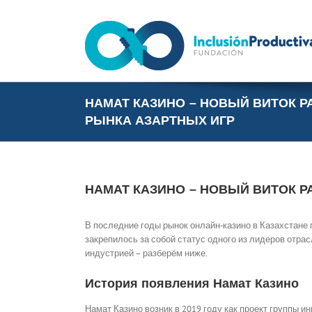
Skip
to
content
НАМАТ КАЗИНО – НОВЫЙ ВИТОК Р
РЫНКА АЗАРТНЫХ ИГР
НАМАТ КАЗИНО – НОВЫЙ ВИТОК Р
В последние годы рынок онлайн‑казино в Казахстане
закрепилось за собой статус одного из лидеров отра
индустрией – разберём
ниже.
История появления Намат Казино
Намат Казино возник в 2019 году как проект группы и